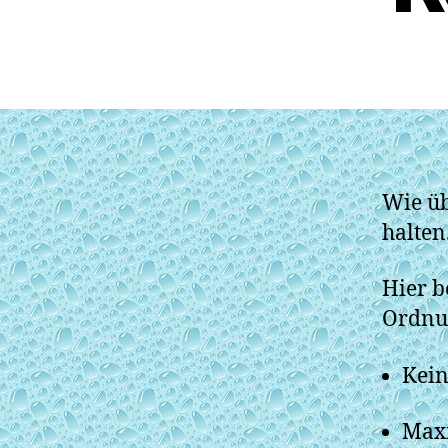
Wie üb
halten
Hier b
Ordnun
Kein
Maxi