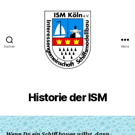
Suchen
Menü
Interessengemeinschaft
Schiffmodellbau
Köln
e.V.
Historie der ISM
Wenn Du ein Schiff bauen willst, dann