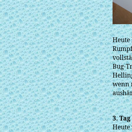
Heute 
Rumpfg
vollst
Bug-Tr
Hellin
wenn n
aushär
3. Tag
Heute 