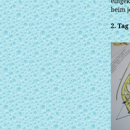
eingek
beim j
2. Tag