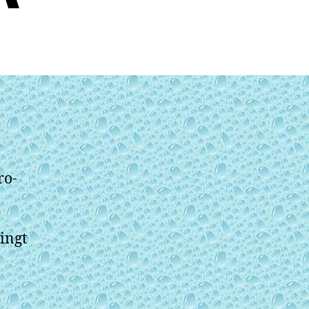
ro-
ingt