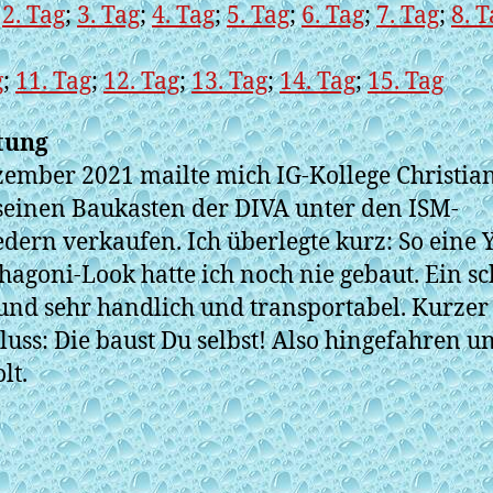
;
2. Tag
;
3. Tag
;
4. Tag
;
5. Tag
;
6. Tag
;
7. Tag
;
8. T
g
;
11. Tag
;
12. Tag
;
13. Tag
;
14. Tag
;
15. Tag
tung
ember 2021 mailte mich IG-Kollege Christian
seinen Baukasten der DIVA unter den ISM-
edern verkaufen. Ich überlegte kurz: So eine 
agoni-Look hatte ich noch nie gebaut. Ein s
 und sehr handlich und transportabel. Kurzer
luss: Die baust Du selbst! Also hingefahren u
lt.