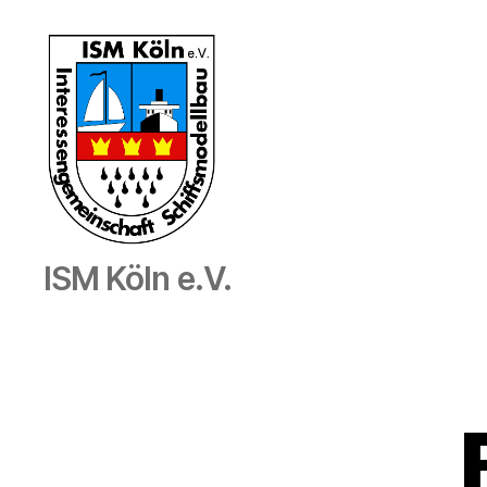
Interessengemeinschaft
ISM Köln e.V.
Schiffmodellbau
Köln
e.V.