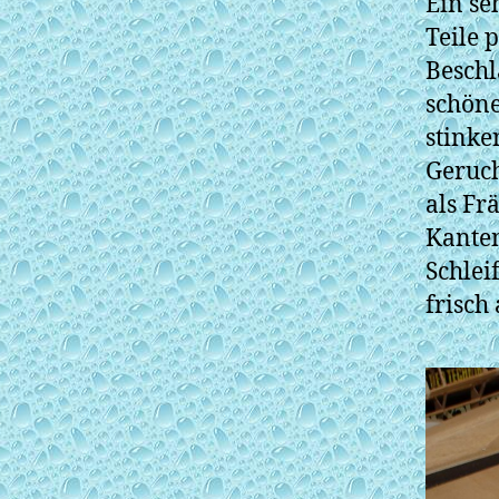
Ein se
Teile 
Beschl
schöne
stinke
Geruch
als Fr
Kanten
Schlei
frisch