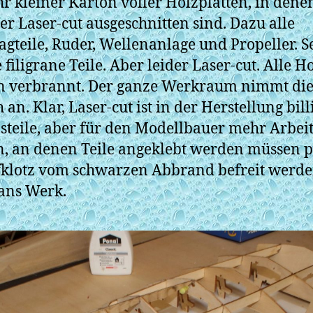
hr kleiner Karton voller Holzplatten, in dene
per Laser-cut ausgeschnitten sind. Dazu alle
agteile, Ruder, Wellenanlage und Propeller. S
 filigrane Teile. Aber leider Laser-cut. Alle Ho
n verbrannt. Der ganze Werkraum nimmt di
 an. Klar, Laser-cut ist in der Herstellung bill
ästeile, aber für den Modellbauer mehr Arbeit
, an denen Teile angeklebt werden müssen p
fklotz vom schwarzen Abbrand befreit werde
 ans Werk.