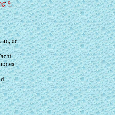
ag
;
9.
 an, er
Yacht
chönes
nd