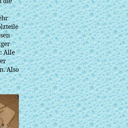
n die
ehr
lzteile
esen
iger
: Alle
er
n. Also