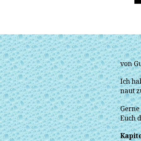
von Gu
Ich ha
naut z
Gerne 
Euch d
Kapite