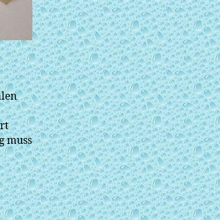
alen
rt
ng muss