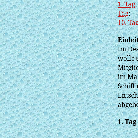
1. Tag
Tag
;
10. Ta
Einlei
Im Dez
wolle 
Mitgli
im Mah
Schiff
Entsch
abgeho
1. Tag