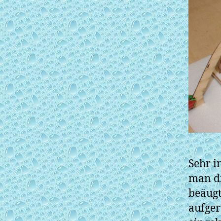
Sehr i
man di
beäugt
aufger