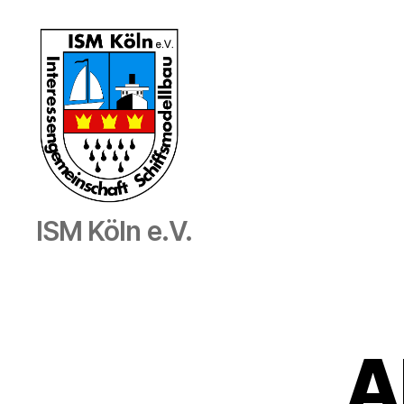
Interessengemeinschaft
ISM Köln e.V.
Schiffmodellbau
Köln
e.V.
A